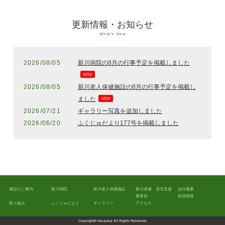
更新情報・お知らせ
What's New
2026/08/05
新川病院の8月の行事予定を掲載しました
NEW
2026/08/05
新川老人保健施設の8月の行事予定を掲載し
ました
NEW
2026/07/21
ギャラリー写真を追加しました
2026/06/20
ふくじゅだより177号を掲載しました
施設のご案内
新川病院
新川老人保健施設
新川老健 居宅支援
会社概要
事業所
採用情報
取り組み
ふくじゅだより
ギャラリー
アクセス
Copyright©
fukujukai
All Rights Reserved.